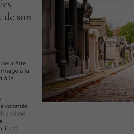
ées
t de son
peut être
ommage à la
t à la
n
s volontés
l a laissé
la
 il est