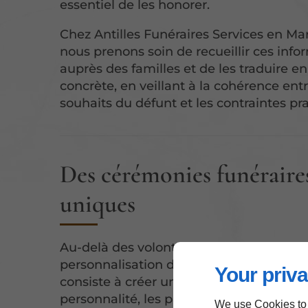
essentiel de les honorer.
Chez Antilles Funéraires Services en Mar
nous prenons soin de recueillir ces info
auprès des familles et de les traduire en
concrète, en veillant à la cohérence entr
souhaits du défunt et les contraintes pr
Des cérémonies funéraire
uniques
Au-delà des volontés exprimées, la
personnalisation des obsèques en Mart
Your priva
consiste à créer un hommage unique qui
personnalité, les passions et les valeurs
We use Cookies to