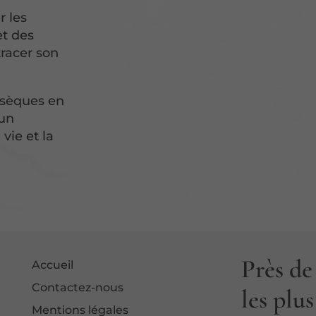
r les
et des
tracer son
bsèques en
 un
vie et la
Près de
Accueil
Contactez-nous
les plu
Mentions légales