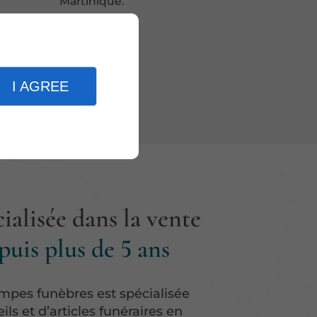
Martinique.
I AGREE
ialisée dans la vente
puis plus de 5 ans
mpes funèbres est spécialisée
ls et d’articles funéraires en