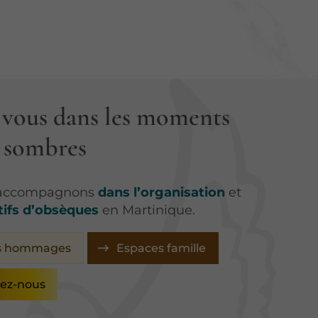
 vous dans les moments
s sombres
 accompagnons
dans l’organisation
et
tifs d’obsèques
en Martinique.
s hommages
Espaces famille
ez-nous