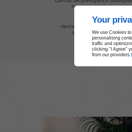
Contrat de prévoyance obsèque
Transport funéraire
Crémation
Your priva
Inhumation
Vente de plaques funéraires
We use Cookies to
Vente de cercueils
personalising conte
traffic and optimizi
clicking "I Agree" 
from our providers