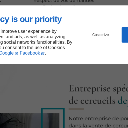
s
Respect de vos demandes
Professionnalisme
Sérieux
cy is our priority
Discrétion
 improve user experience by
Customize
nt and ads, as well as analyzing
ng social networks functionalities. By
you consent to the use of Cookies
Google
Facebook
.
Entreprise spéc
de cercueils
de
Notre entreprise de po
dans la vente de cercuei